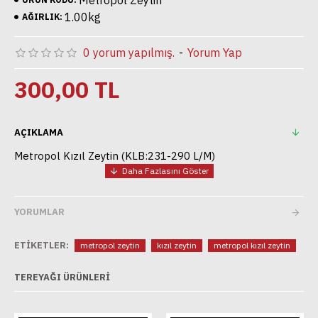
Metropol Zeytin
1.00kg
AĞIRLIK:
0 yorum yapılmış.
-
Yorum Yap
300,00 TL
AÇIKLAMA
Metropol Kızıl Zeytin (KLB:231-290 L/M)
YORUMLAR
ETIKETLER:
metropol zeytin
kızıl zeytin
metropol kızıl zeytin
TEREYAĞI ÜRÜNLERI