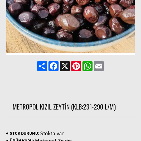
Share
Facebook
X
Pinterest
WhatsApp
Email
METROPOL KIZIL ZEYTIN (KLB:231-290 L/M)
Stokta var
STOK DURUMU:
ÜRÜN KODU: